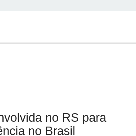
RAE
Consultores
Transparência e Prestação de Contas
os
Conteúdos
Consultorias
Notícias
Atendimento
senvolvida no RS
referência no Brasil