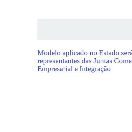
atualizado em: 01/07/15
Da Redação
Modelo aplicado no Esta
Nacional e a representa
Departamento de Registr
Da Redação
Porto Alegre –
Importante passo para a desburocr
da Rede Nacional para a Simplificação do Regis
de uma parceira entre o SEBRAE/RS e a Junta Co
referência para o Brasil. Na sexta-feira, 3 de 
Nacional e das unidades do SEBRAE e da Juntas 
Departamento de Registro Empresarial e Integra
responsável pelas juntas comerciais de todo o P