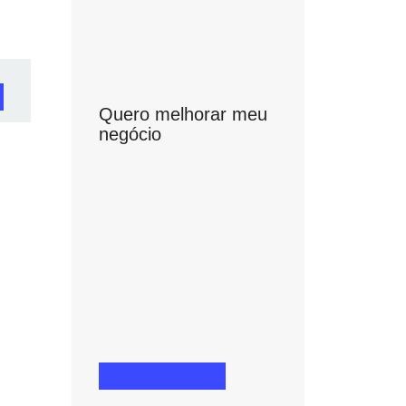
também
Quero melhorar
meu negócio
Está na hora de aprimorar ou
expandir a sua empresa? Da
área de finanças aos recursos
humanos, passando pela gestão
de cada uma das dimensões do
delo
negócio, o SEBRAE RS tem
artir
conteúdos, cursos e
consultorias no formato certo
para as suas necessidades.
SAIBA MAIS