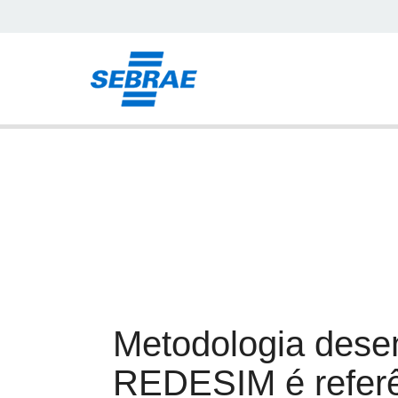
Institucional
Editais e Licitações
Encontre o SEB
Meu Negócio
Curs
Notícias
Metodologia de
para REDESIM é 