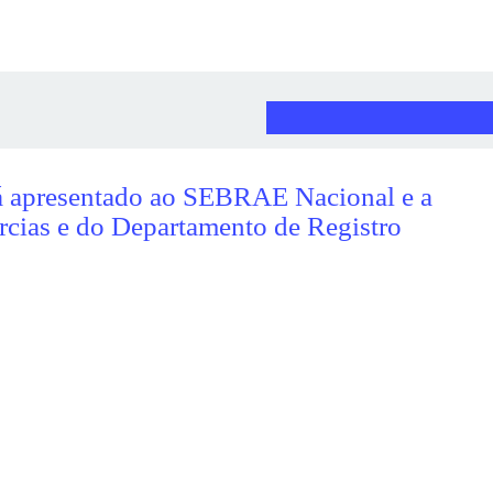
COMPARTILHE
ADICIONAR AOS FAVORITOS
do será apresentado ao SEBRAE
ntes das Juntas Comercias e do
o Empresarial e Integração
atização do processo de registro e licenciamento de empresas, o mo
tro e Legalização das Empresas e Negócios (REDESIM), adotado a p
mercial do Estado do Rio Grande do Sul (Jucergs), pode servir de
julho, uma missão técnica virá ao Estado. Representantes do SEBRAE
Comerciais de Mato Grosso do Sul e de Tocantins, além do
ção (Drei) da Secretaria das Micro e Pequenas Empresas, órgão
aís, estarão no Rio Grande do Sul para conhecer a metodologia de