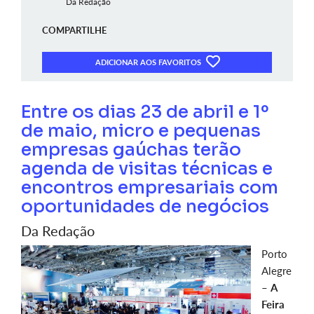
Da Redação
COMPARTILHE
ADICIONAR AOS FAVORITOS
Entre os dias 23 de abril e 1º
de maio, micro e pequenas
empresas gaúchas terão
agenda de visitas técnicas e
encontros empresariais com
oportunidades de negócios
Da Redação
Porto
Alegre
–
A
Feira