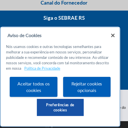
Canal do Fornecedor
Siga o SEBRAE RS
Aviso de Cookies
0800 570 0800
Nós usamos cookies e outras tecnologias semelhantes para
Atendimento 24h
melhorar a sua experiência em nossos serviços, personalizar
publicidade e recomendar conteúdo de seu interesse. Ao utilizar
nossos serviços, você concorda com tal monitoramento descrito
Chame no WhatsApp
em nossa
Política de Privacidade
55 51 32165000
Atendimento das 9h às 18h
Aceitar todos os
Rejeitar cookies
cookies
opcionais
Preferências de
Serviço de Apoio às Micro e Pequenas Empresas do Estado do Rio Grande do
cookies
Sul - CNPJ 87.112.736/0001-30
SEBRAE RS © Copyright 2026 - Todos os direitos reservados