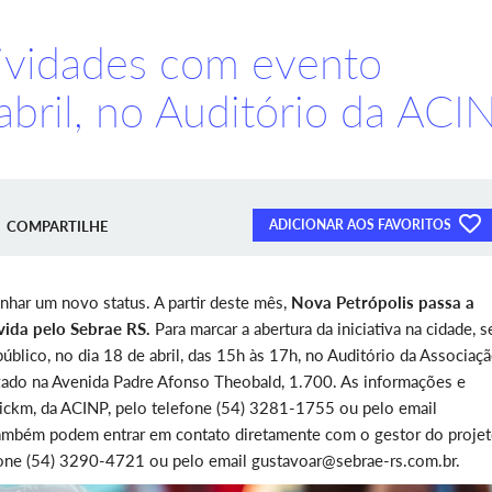
tividades com evento
 abril, no Auditório da ACI
ADICIONAR AOS FAVORITOS
COMPARTILHE
anhar um novo status. A partir deste mês,
Nova Petrópolis passa a
vida pelo Sebrae RS.
Para marcar a abertura da iniciativa na cidade, s
úblico, no dia 18 de abril, das 15h às 17h, no Auditório da Associaç
lizado na Avenida Padre Afonso Theobald, 1.700. As informações e
ickm, da ACINP, pelo telefone (54) 3281-1755 ou pelo email
ambém podem entrar em contato diretamente com o gestor do proje
fone (54) 3290-4721 ou pelo email gustavoar@sebrae-rs.com.br.