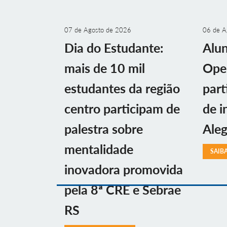
07 de Agosto de 2026
06 de A
Dia do Estudante:
Alu
mais de 10 mil
Ope
estudantes da região
part
centro participam de
de i
palestra sobre
Aleg
mentalidade
SAIB
inovadora promovida
pela 8ª CRE e Sebrae
RS