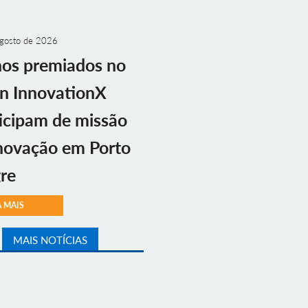
gosto de 2026
nos premiados no
n InnovationX
icipam de missão
novação em Porto
re
A MAIS
MAIS NOTÍCIAS