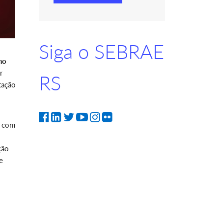
Siga o SEBRAE
no
r
RS
tação
o com
ção
e