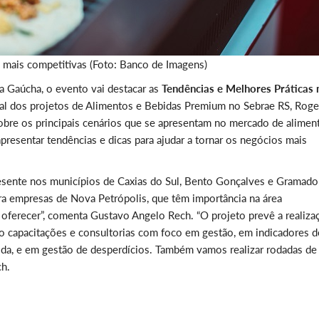
 mais competitivas (Foto: Banco de Imagens)
a Gaúcha, o evento vai destacar as
Tendências e Melhores Práticas 
l dos projetos de Alimentos e Bebidas Premium no Sebrae RS, Roge
sobre os principais cenários que se apresentam no mercado de alimen
é apresentar tendências e dicas para ajudar a tornar os negócios mais
esente nos municípios de Caxias do Sul, Bento Gonçalves e Gramad
ara empresas de Nova Petrópolis, que têm importância na área
a oferecer”, comenta Gustavo Angelo Rech. “O projeto prevê a realiza
o capacitações e consultorias com foco em gestão, em indicadores d
a, e em gestão de desperdícios. Também vamos realizar rodadas de
ch.