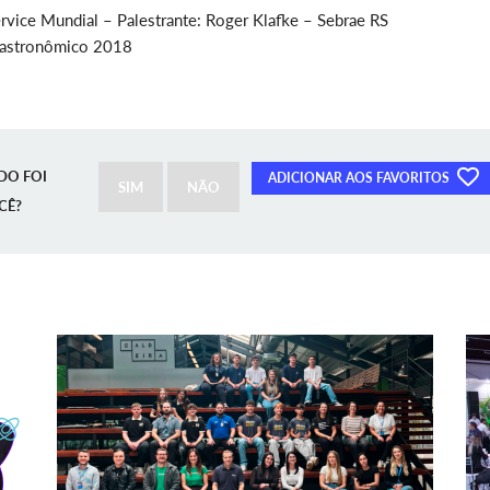
vice Mundial – Palestrante: Roger Klafke – Sebrae RS
Gastronômico 2018
DO FOI
ADICIONAR AOS FAVORITOS
SIM
NÃO
CÊ?