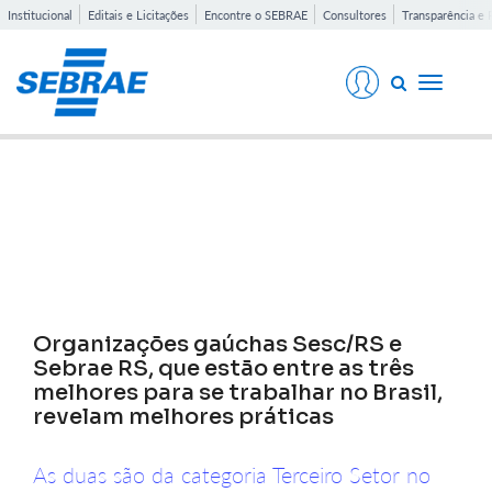
Institucional
Editais e Licitações
Encontre o SEBRAE
Consultores
Transparência e 
Toggle
navigati
Notícias
Organizações gaúchas Sesc/RS e
Sebrae RS, que estão entre as três
melhores para se trabalhar no Brasil,
revelam melhores práticas
As duas são da categoria Terceiro Setor no