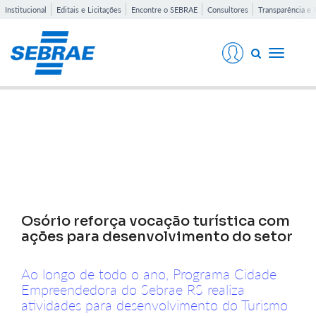
Institucional
Editais e Licitações
Encontre o SEBRAE
Consultores
Transparência e 
Toggle
navigati
Notícias
Osório reforça vocação turística com
ações para desenvolvimento do setor
Ao longo de todo o ano, Programa Cidade
Empreendedora do Sebrae RS realiza
atividades para desenvolvimento do Turismo