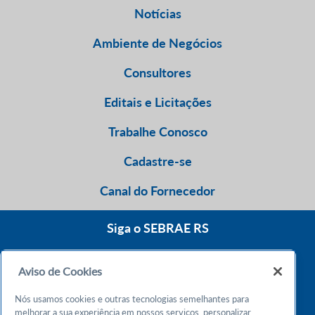
Notícias
Ambiente de Negócios
Consultores
Editais e Licitações
Trabalhe Conosco
Cadastre-se
Canal do Fornecedor
Siga o SEBRAE RS
Aviso de Cookies
0800 570 0800
Nós usamos cookies e outras tecnologias semelhantes para
Atendimento 24h
melhorar a sua experiência em nossos serviços, personalizar