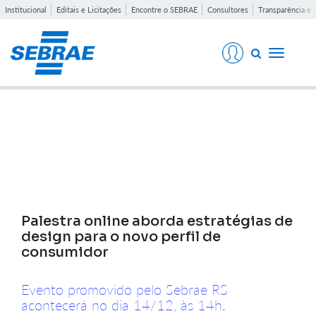
Institucional
Editais e Licitações
Encontre o SEBRAE
Consultores
Transparência e 
Toggle
navigati
Notícias
Palestra online aborda estratégias de
design para o novo perfil de
consumidor
Evento promovido pelo Sebrae RS
acontecerá no dia 14/12, às 14h.