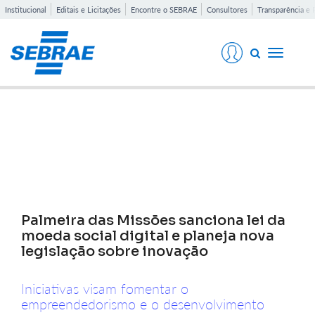
Institucional
Editais e Licitações
Encontre o SEBRAE
Consultores
Transparência e 
Toggle
navigati
Notícias
Palmeira das Missões sanciona lei da
moeda social digital e planeja nova
legislação sobre inovação
Iniciativas visam fomentar o
empreendedorismo e o desenvolvimento