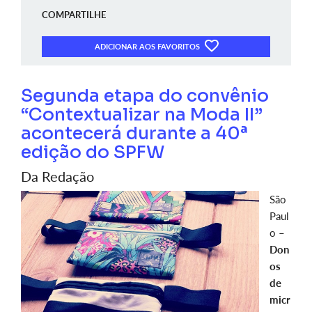
COMPARTILHE
ADICIONAR AOS FAVORITOS
Segunda etapa do convênio
“Contextualizar na Moda II”
acontecerá durante a 40ª
edição do SPFW
Da Redação
São
Paul
o –
Don
os
de
micr