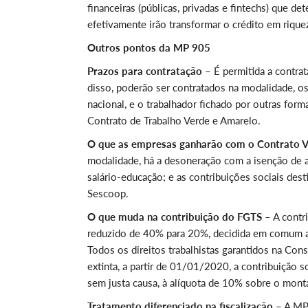
financeiras (públicas, privadas e fintechs) que 
efetivamente irão transformar o crédito em riq
Outros pontos da MP 905
Prazos para contratação
– É permitida a contr
disso, poderão ser contratados na modalidade, o
nacional, e o trabalhador fichado por outras fo
Contrato de Trabalho Verde e Amarelo.
O que as empresas ganharão com o Contrato 
modalidade, há a desoneração com a isenção de a
salário-educação; e as contribuições sociais desti
Sescoop.
O que muda na contribuição do FGTS
– A contr
reduzido de 40% para 20%, decidida em comum a
Todos os direitos trabalhistas garantidos na Cons
extinta, a partir de 01/01/2020, a contribuição
sem justa causa, à alíquota de 10% sobre o mont
Tratamento diferenciado na fiscalização
– A MP 