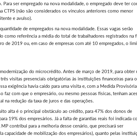
no. Para ser empregado na nova modalidade, o empregado deve ter c
na CTPS (não são considerados os vínculos anteriores como menor
itente e avulso).
 quantidade de empregados na nova modalidade. Essas vagas serão
o como referência a média do total de trabalhadores registrados na 
bro de 2019 ou, em caso de empresas com até 10 empregados, o limi
a modernização do microcrédito. Antes de março de 2019, para obter
s visitas presenciais obrigatórias às instituições financeiras para o
ssa exigência havia caído para uma visita e, com a Medida Provisória
Isso faz com que o empresário, ou mesmo pessoas físicas, tenham ace
ial na redução da taxa de juros e das operações.
ito alta é o principal obstáculo ao crédito, para 47% dos donos de
para 19% dos empresários. Já a falta de garantias reais foi indicada 
P contribui para a melhoria desse cenário, que precisará ser
a capacidade de mobilização dos empresários), quanto pelas institui