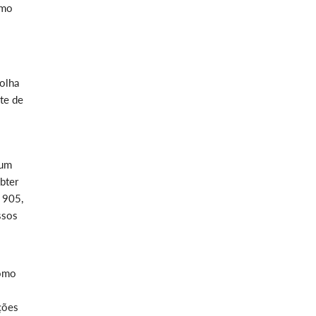
omo
folha
te de
 um
bter
 905,
ssos
como
ções