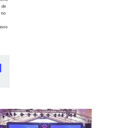
o de
 no
casos