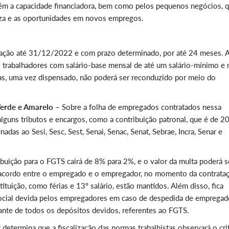
detém a capacidade financiadora, bem como pelos pequenos negócios, 
ueza e as oportunidades em novos empregos.
atação até 31/12/2022 e com prazo determinado, por até 24 meses. 
s trabalhadores com salário-base mensal de até um salário-mínimo e
rmas, uma vez dispensado, não poderá ser reconduzido por meio do
Verde e Amarelo
– Sobre a folha de empregados contratados nessa
lguns tributos e encargos, como a contribuição patronal, que é de 2
nadas ao Sesi, Sesc, Sest, Senai, Senac, Senat, Sebrae, Incra, Senar e
ibuição para o FGTS cairá de 8% para 2%, e o valor da multa poderá s
cordo entre o empregado e o empregador, no momento da contrataç
tituição, como férias e 13º salário, estão mantidos. Além disso, fica
 social devida pelos empregadores em caso de despedida de emprega
ante de todos os depósitos devidos, referentes ao FGTS.
determina que a fiscalização das normas trabalhistas observará o cri