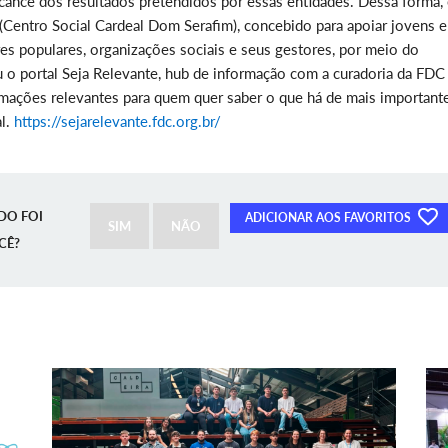
alcance dos resultados pretendidos por essas entidades. Dessa forma,
Centro Social Cardeal Dom Serafim), concebido para apoiar jovens 
es populares, organizações sociais e seus gestores, por meio do
o portal Seja Relevante, hub de informação com a curadoria da FDC
ormações relevantes para quem quer saber o que há de mais important
al.
https://sejarelevante.fdc.org.br/
DO FOI
ADICIONAR AOS FAVORITOS
SIM
NÃO
CÊ?