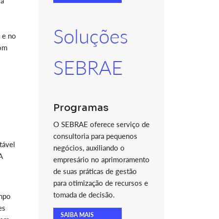
va
Soluções
 e no
com
SEBRAE
Programas
O SEBRAE oferece serviço de
consultoria para pequenos
tável
negócios, auxiliando o
A
empresário no aprimoramento
de suas práticas de gestão
para otimização de recursos e
tomada de decisão.
ampo
es
SAIBA MAIS