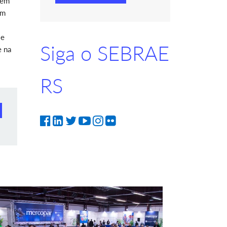
 em
em
 e
Siga o SEBRAE
e na
RS