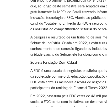
Um encontro online na próxima quinta-feira (23), 
que, ao longo deste semestre, será adaptada em 
gratuitamente às MPEs do Brasil trazendo infor
inovação, tecnologia e ESG. Aberto ao público, o
canal do Youtube no LinkedIn da FDC e será con
os analistas de competitividade setorial do Sebra
A pesquisa é resultado de um trabalho de seis 
Sebrae de Indústria. Criada em 2022, a estrutur
conhecimento e de conexão ligando as indústrias
unidade gaúcha do Sebrae, ele funciona como o m
Sobre a Fundação Dom Cabral
A FDC é uma escola de negócios brasileira que h
da sociedade por meio da educação, capacitação 
FDC está entre as melhores escolas de negócios
participantes do ranking do Financial Times 2022
Em 2022, passaram pela FDC cerca de 46 mil prof
social, a FDC conta com iniciativas de desenvolv