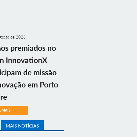
gosto de 2026
nos premiados no
n InnovationX
icipam de missão
novação em Porto
re
A MAIS
MAIS NOTÍCIAS