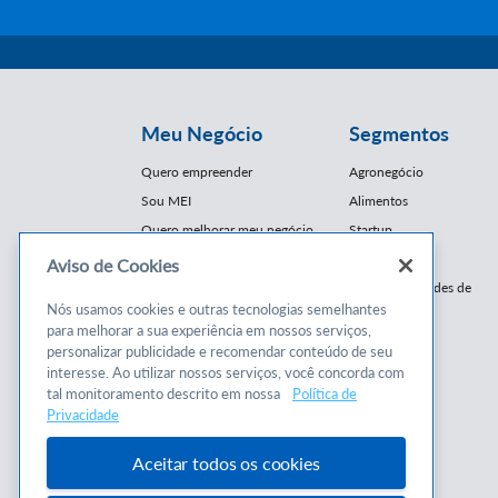
Meu Negócio
Segmentos
Quero empreender
Agronegócio
Sou MEI
Alimentos
Quero melhorar meu negócio
Startup
E-Commerce
Aviso de Cookies
Cursos e
Franquias / Redes de
Cooperação
Nós usamos cookies e outras tecnologias semelhantes
Conteúdos
para melhorar a sua experiência em nossos serviços,
Moda
personalizar publicidade e recomendar conteúdo de seu
Cursos
Moveleiro
interesse. Ao utilizar nossos serviços, você concorda com
Consultorias
Saúde
tal monitoramento descrito em nossa
Política de
Programas
Privacidade
Turismo
Mercopar
Aceitar todos os cookies