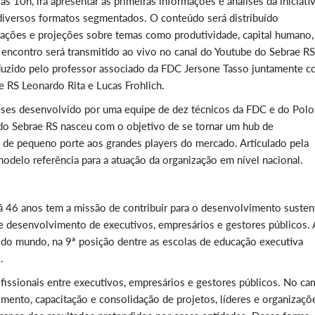
às 10h, irá apresentar as primeiras informações e análises da iniciati
diversos formatos segmentados. O conteúdo será distribuído
mações e projeções sobre temas como produtividade, capital humano,
 encontro será transmitido ao vivo no canal do Youtube do Sebrae RS
duzido pelo professor associado da FDC Jersone Tasso juntamente 
e RS Leonardo Rita e Lucas Frohlich.
meses desenvolvido por uma equipe de dez técnicos da FDC e do Polo
a do Sebrae RS nasceu com o objetivo de se tornar um hub de
 de pequeno porte aos grandes players do mercado. Articulado pela
odelo referência para a atuação da organização em nível nacional.
á 46 anos tem a missão de contribuir para o desenvolvimento susten
e desenvolvimento de executivos, empresários e gestores públicos. 
 do mundo, na 9ª posição dentre as escolas de educação executiva
.
issionais entre executivos, empresários e gestores públicos. No c
imento, capacitação e consolidação de projetos, líderes e organizaçõ