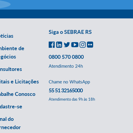
Siga o SEBRAE RS
tícias
biente de
gócios
0800 570 0800
Atendimento 24h
nsultores
itais e Licitações
Chame no WhatsApp
55 51 32165000
abalhe Conosco
Atendimento das 9h às 18h
dastre-se
nal do
rnecedor