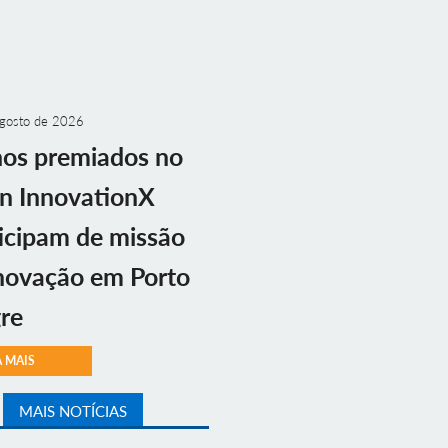
gosto de 2026
nos premiados no
n InnovationX
icipam de missão
novação em Porto
re
A MAIS
MAIS NOTÍCIAS