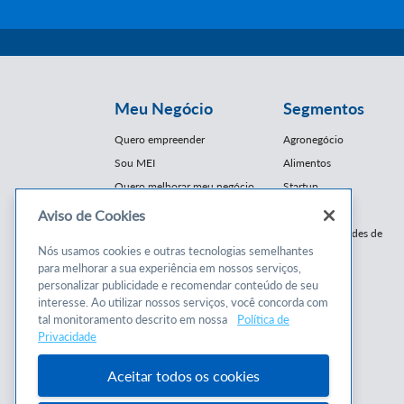
Meu Negócio
Segmentos
Quero empreender
Agronegócio
Sou MEI
Alimentos
Quero melhorar meu negócio
Startup
E-Commerce
Aviso de Cookies
Cursos e
Franquias / Redes de
Cooperação
Nós usamos cookies e outras tecnologias semelhantes
Conteúdos
para melhorar a sua experiência em nossos serviços,
Moda
personalizar publicidade e recomendar conteúdo de seu
Cursos
Moveleiro
interesse. Ao utilizar nossos serviços, você concorda com
Consultorias
Saúde
tal monitoramento descrito em nossa
Política de
Programas
Privacidade
Turismo
Mercopar
Aceitar todos os cookies