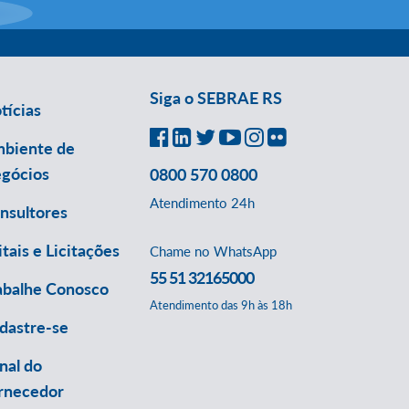
Siga o SEBRAE RS
tícias
biente de
gócios
0800 570 0800
Atendimento 24h
nsultores
itais e Licitações
Chame no WhatsApp
55 51 32165000
abalhe Conosco
Atendimento das 9h às 18h
dastre-se
nal do
rnecedor