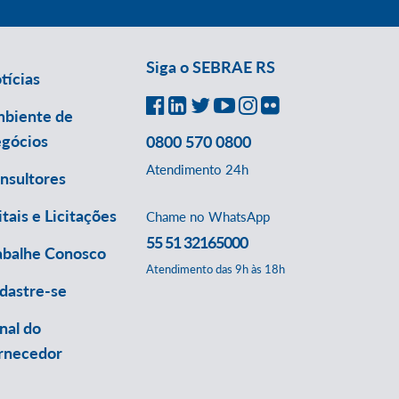
Siga o SEBRAE RS
tícias
biente de
gócios
0800 570 0800
Atendimento 24h
nsultores
itais e Licitações
Chame no WhatsApp
55 51 32165000
abalhe Conosco
Atendimento das 9h às 18h
dastre-se
nal do
rnecedor