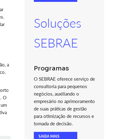
ar
es.
Soluções
lar
SEBRAE
ão, a
Programas
co.
O SEBRAE oferece serviço de
consultoria para pequenos
Porto
negócios, auxiliando o
s. O
empresário no aprimoramento
o um
de suas práticas de gestão
tiva
para otimização de recursos e
tomada de decisão.
SAIBA MAIS