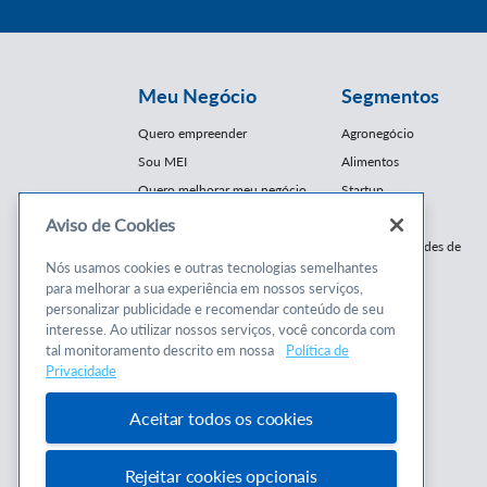
Meu Negócio
Segmentos
Quero empreender
Agronegócio
Sou MEI
Alimentos
Quero melhorar meu negócio
Startup
E-Commerce
Aviso de Cookies
Cursos e
Franquias / Redes de
Cooperação
Nós usamos cookies e outras tecnologias semelhantes
Conteúdos
para melhorar a sua experiência em nossos serviços,
Moda
personalizar publicidade e recomendar conteúdo de seu
Cursos
Moveleiro
interesse. Ao utilizar nossos serviços, você concorda com
Consultorias
Saúde
tal monitoramento descrito em nossa
Política de
Programas
Privacidade
Turismo
Mercopar
Aceitar todos os cookies
Rejeitar cookies opcionais