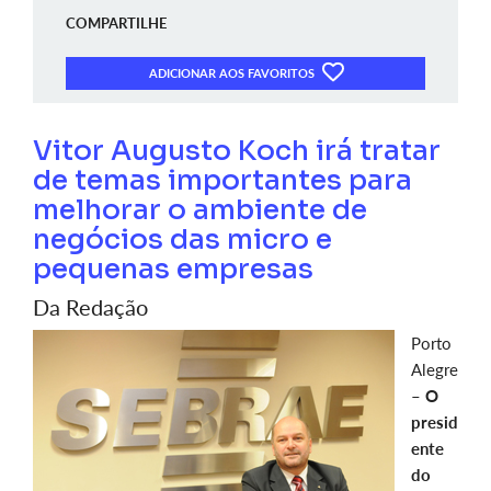
COMPARTILHE
ADICIONAR AOS FAVORITOS
Vitor Augusto Koch irá tratar
de temas importantes para
melhorar o ambiente de
negócios das micro e
pequenas empresas
Da Redação
Porto
Alegre
–
O
presid
ente
do