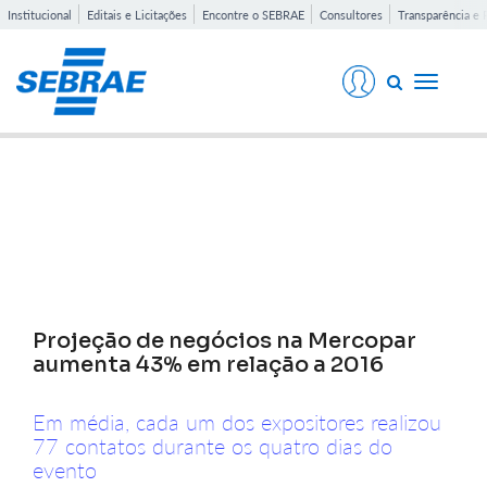
Institucional
Editais e Licitações
Encontre o SEBRAE
Consultores
Transparência e 
Toggle
navigati
Notícias
Projeção de negócios na Mercopar
aumenta 43% em relação a 2016
Em média, cada um dos expositores realizou
77 contatos durante os quatro dias do
evento