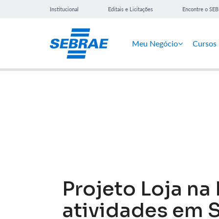
Institucional
Editais e Licitações
Encontre o SE
Meu Negócio
Cursos
Notícias
Projeto Loja n
atividades em 