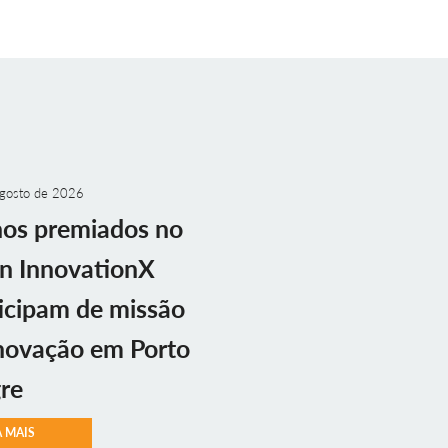
gosto de 2026
nos premiados no
n InnovationX
icipam de missão
novação em Porto
re
A MAIS