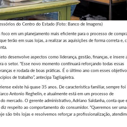
cessórios do Centro do Estado (Foto: Banco de Imagens)
om foco em um planejamento mais eficiente para o processo de compra
 que terão em suas lojas, a realizar as aquisições de forma correta e,
nta.
jeto desenvolve aspectos como liderança, gestão, finanças, e insere 
ra o setor. “Esse novo momento continuará reforçando todas essas
ranças e rodada de boas práticas. É o último ano com esses objetivo
ios de trabalho”, antecipa Tagliapietra.
ense existe há quase 35 anos. De característica familiar, sempre foi
Marco Antonio Reghelin, e atualmente está em um processo de
o mercado. O gerente administrativo, Adriano Saldanha, conta que 
ue diz respeito ao comportamento do consumidor. “Queremos ser uma
e são três lojas e resolvemos reforçar a profissionalização, atendi