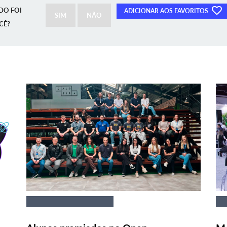
DO FOI
ADICIONAR AOS FAVORITOS
SIM
NÃO
CÊ?