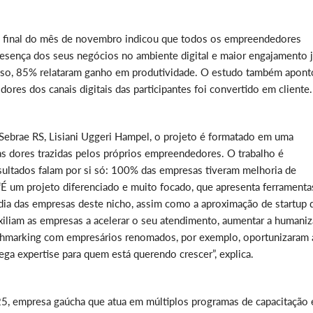
o final do mês de novembro indicou que todos os empreendedores
resença dos seus negócios no ambiente digital e maior engajamento 
isso, 85% relataram ganho em produtividade. O estudo também apon
ores dos canais digitais das participantes foi convertido em cliente.
 Sebrae RS, Lisiani Uggeri Hampel, o projeto é formatado em uma
as dores trazidas pelos próprios empreendedores. O trabalho é
sultados falam por si só: 100% das empresas tiveram melhoria de
 “É um projeto diferenciado e muito focado, que apresenta ferramenta
 dia das empresas deste nicho, assim como a aproximação de startup 
xiliam as empresas a acelerar o seu atendimento, aumentar a humani
nchmarking com empresários renomados, por exemplo, oportunizaram 
rega expertise para quem está querendo crescer”, explica.
5, empresa gaúcha que atua em múltiplos programas de capacitação 