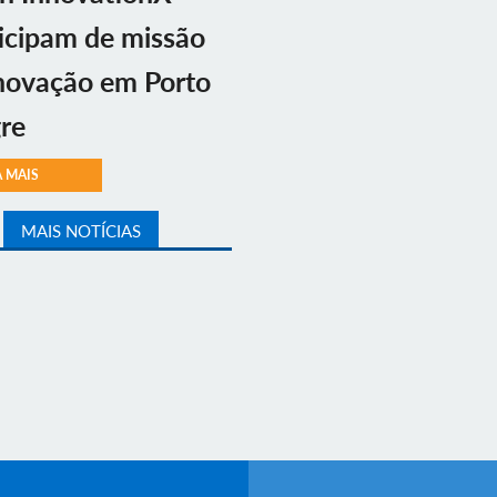
icipam de missão
novação em Porto
re
A MAIS
MAIS NOTÍCIAS