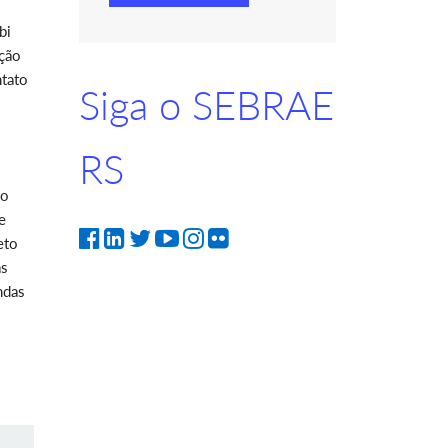
bi
ação
ntato
Siga o SEBRAE
RS
jo
e
eto
as
ndas