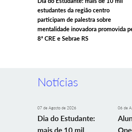
Dia do Estudante: mais de 10 mil
estudantes da região centro
participam de palestra sobre
mentalidade inovadora promovida p
8ª CRE e Sebrae RS
Notícias
07 de Agosto de 2026
06 de A
Dia do Estudante:
Alu
mais de 10 mil
Ope