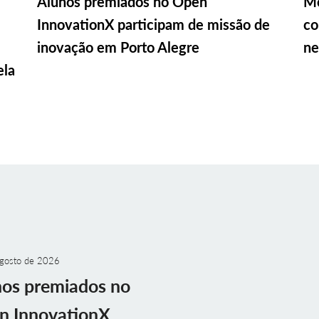
Alunos premiados no Open
Me
InnovationX participam de missão de
co
inovação em Porto Alegre
ne
ela
gosto de 2026
nos premiados no
n InnovationX