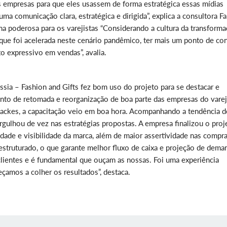
 empresas para que eles usassem de forma estratégica essas mídias
ma comunicação clara, estratégica e dirigida”, explica a consultora Fa
ma poderosa para os varejistas “Considerando a cultura da transform
 que foi acelerada neste cenário pandêmico, ter mais um ponto de co
 expressivo em vendas”, avalia.
ssia – Fashion and Gifts fez bom uso do projeto para se destacar e
o de retomada e reorganização de boa parte das empresas do vare
ackes, a capacitação veio em boa hora. Acompanhando a tendência d
rgulhou de vez nas estratégias propostas. A empresa finalizou o proj
ade e visibilidade da marca, além de maior assertividade nas compr
truturado, o que garante melhor fluxo de caixa e projeção de dema
lientes e é fundamental que ouçam as nossas. Foi uma experiência
çamos a colher os resultados”, destaca.