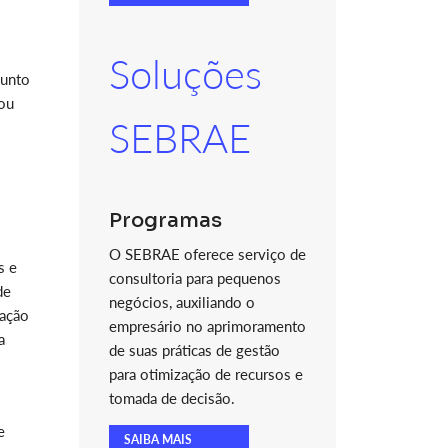
Soluções
junto
tou
SEBRAE
Programas
O SEBRAE oferece serviço de
s e
consultoria para pequenos
de
negócios, auxiliando o
zação
empresário no aprimoramento
a
de suas práticas de gestão
para otimização de recursos e
tomada de decisão.
e
SAIBA MAIS