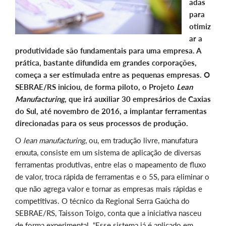
adas
para
otimiz
ar a
produtividade são fundamentais para uma empresa. A
prática, bastante difundida em grandes corporações,
começa a ser estimulada entre as pequenas empresas. O
SEBRAE/RS iniciou, de forma piloto, o Projeto
Lean
Manufacturing
, que irá auxiliar 30 empresários de Caxias
do Sul, até novembro de 2016, a implantar ferramentas
direcionadas para os seus processos de produção.
O
lean manufacturing
, ou, em tradução livre, manufatura
enxuta, consiste em um sistema de aplicação de diversas
ferramentas produtivas, entre elas o mapeamento de fluxo
de valor, troca rápida de ferramentas e o 5S, para eliminar o
que não agrega valor e tornar as empresas mais rápidas e
competitivas. O técnico da Regional Serra Gaúcha do
SEBRAE/RS, Taisson Toigo, conta que a iniciativa nasceu
de forma experimental. “Esse sistema já é aplicado em