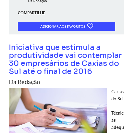
Da Redação
COMPARTILHE
ADICIONAR AOS FAVORITOS
Iniciativa que estimula a
produtividade vai contemplar
30 empresários de Caxias do
Sul até o final de 2016
Da Redação
Caxias
do Sul
–
Técnic
as
adequ