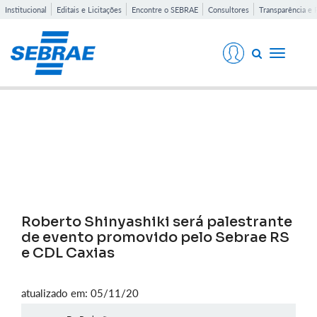
Institucional
Editais e Licitações
Encontre o SEBRAE
Consultores
Transparência e 
Toggle
navigati
Notícias
Roberto Shinyashiki será palestrante
de evento promovido pelo Sebrae RS
e CDL Caxias
atualizado em: 05/11/20