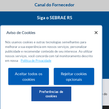
Canal do Fornecedor
Siga o SEBRAE RS
Aviso de Cookies
0800 570 0800
Nós usamos cookies e outras tecnologias semelhantes para
Atendimento 24h
melhorar a sua experiência em nossos serviços, personalizar
publicidade e recomendar conteúdo de seu interesse. Ao utilizar
nossos serviços, você concorda com tal monitoramento descrito
Chame no WhatsApp
em nossa
Política de Privacidade
55 51 32165000
Atendimento das 9h às 18h
Aceitar todos os
Rejeitar cookies
cookies
opcionais
Preferências de
Serviço de Apoio às Micro e Pequenas Empresas do Estado do Rio Grande do
cookies
Sul - CNPJ 87.112.736/0001-30