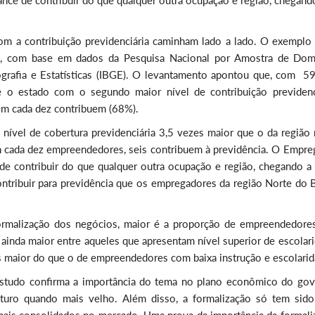
nce de contribuir do que qualquer outra ocupação e região, chegand
m a contribuição previdenciária caminham lado a lado. O exemplo 
e, com base em dados da Pesquisa Nacional por Amostra de Domi
ografia e Estatísticas (IBGE). O levantamento apontou que, com 5
é o estado com o segundo maior nível de contribuição previdenci
em cada dez contribuem (68%).
 nível de cobertura previdenciária 3,5 vezes maior que o da região 
m cada dez empreendedores, seis contribuem à previdência. O Empre
 de contribuir do que qualquer outra ocupação e região, chegando a
ntribuir para previdência que os empregadores da região Norte do B
formalização dos negócios, maior é a proporção de empreendedore
 ainda maior entre aqueles que apresentam nível superior de escolar
es maior do que o de empreendedores com baixa instrução e escolarid
 estudo confirma a importância do tema no plano econômico do gov
futuro quando mais velho. Além disso, a formalização só tem sid