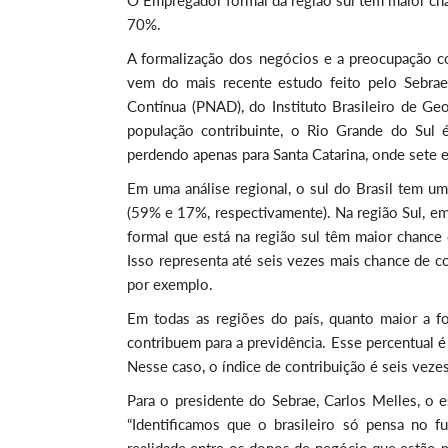
O Empregador formal da região sul têm maior cha
70%.
A formalização dos negócios e a preocupação co
vem do mais recente estudo feito pelo Sebra
Contínua (PNAD), do Instituto Brasileiro de Ge
população contribuinte, o Rio Grande do Sul 
perdendo apenas para Santa Catarina, onde sete 
Em uma análise regional, o sul do Brasil tem um
(59% e 17%, respectivamente). Na região Sul, e
formal que está na região sul têm maior chance
Isso representa até seis vezes mais chance de co
por exemplo.
Em todas as regiões do país, quanto maior a 
contribuem para a previdência. Esse percentual é
Nesse caso, o índice de contribuição é seis vez
Para o presidente do Sebrae, Carlos Melles, o
“Identificamos que o brasileiro só pensa no 