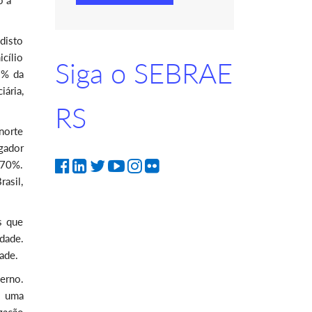
o a
disto
cílio
Siga o SEBRAE
9% da
ária,
RS
norte
gador
 70%.
rasil,
s que
idade.
ade.
erno.
o uma