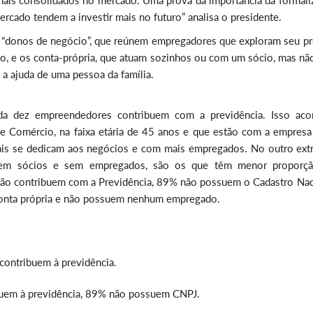
mais consolidados no mercado. Uma prova da importância da formali
cado tendem a investir mais no futuro” analisa o presidente.
 “donos de negócio”, que reúnem empregadores que exploram seu pr
, e os conta-própria, que atuam sozinhos ou com um sócio, mas nã
a ajuda de uma pessoa da família.
da dez empreendedores contribuem com a previdência. Isso aco
e Comércio, na faixa etária de 45 anos e que estão com a empresa
ais se dedicam aos negócios e com mais empregados. No outro ext
 sem sócios e sem empregados, são os que têm menor proporç
e não contribuem com a Previdência, 89% não possuem o Cadastro Nac
 conta própria e não possuem nenhum empregado.
contribuem à previdência.
buem à previdência, 89% não possuem CNPJ.