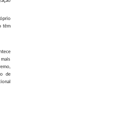
zação
óprio
o têm
ntece
 mais
remo,
ão de
ional