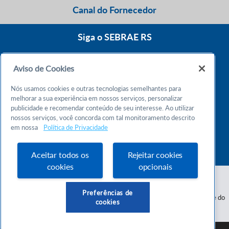
Canal do Fornecedor
Siga o SEBRAE RS
Aviso de Cookies
0800 570 0800
Nós usamos cookies e outras tecnologias semelhantes para
Atendimento 24h
melhorar a sua experiência em nossos serviços, personalizar
publicidade e recomendar conteúdo de seu interesse. Ao utilizar
nossos serviços, você concorda com tal monitoramento descrito
Chame no WhatsApp
em nossa
Política de Privacidade
55 51 32165000
Atendimento das 9h às 18h
Aceitar todos os
Rejeitar cookies
cookies
opcionais
Preferências de
Serviço de Apoio às Micro e Pequenas Empresas do Estado do Rio Grande do
cookies
Sul - CNPJ 87.112.736/0001-30