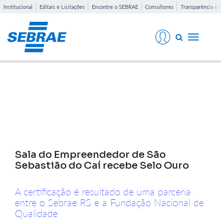
Institucional
Editais e Licitações
Encontre o SEBRAE
Consultores
Transparência e 
Toggle
navigati
Notícias
Sala do Empreendedor de São
Sebastião do Caí recebe Selo Ouro
A certificação é resultado de uma parceria
entre o Sebrae RS e a Fundação Nacional de
Qualidade