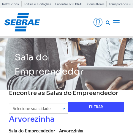
Institucional
Editais e Licitações
Encontre o SEBRAE
Consultores
Transparência e 
Toggle
navigati
Sala do
Empreendedor
Encontre as Salas do Empreendedor
Arvorezinha
Sala do Empreendedor - Arvorezinha