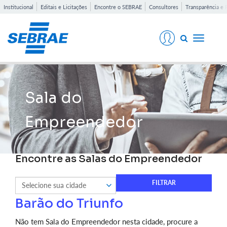
Institucional
Editais e Licitações
Encontre o SEBRAE
Consultores
Transparência e 
Toggle
navigati
Sala do
Empreendedor
Encontre as Salas do Empreendedor
Barão do Triunfo
Não tem Sala do Empreendedor nesta cidade, procure a