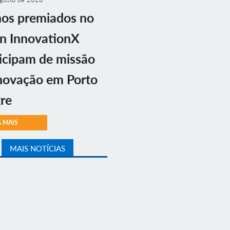
nos premiados no
n InnovationX
icipam de missão
novação em Porto
re
A MAIS
MAIS NOTÍCIAS