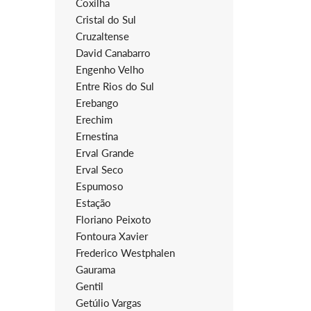
Coxilha
Cristal do Sul
Cruzaltense
David Canabarro
Engenho Velho
Entre Rios do Sul
Erebango
Erechim
Ernestina
Erval Grande
Erval Seco
Espumoso
Estação
Floriano Peixoto
Fontoura Xavier
Frederico Westphalen
Gaurama
Gentil
Getúlio Vargas