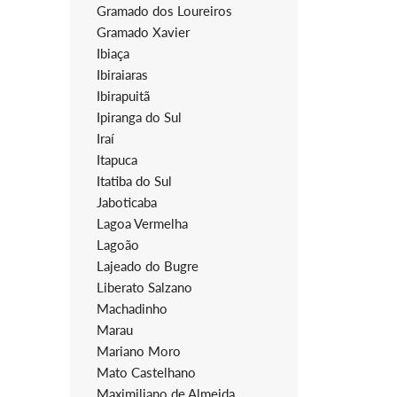
Gramado dos Loureiros
Gramado Xavier
Ibiaça
Ibiraiaras
Ibirapuitã
Ipiranga do Sul
Iraí
Itapuca
Itatiba do Sul
Jaboticaba
Lagoa Vermelha
Lagoão
Lajeado do Bugre
Liberato Salzano
Machadinho
Marau
Mariano Moro
Mato Castelhano
Maximiliano de Almeida