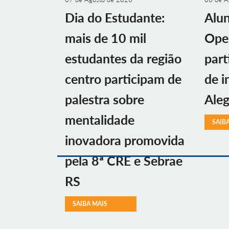
Dia do Estudante:
Alu
mais de 10 mil
Ope
estudantes da região
part
centro participam de
de i
palestra sobre
Aleg
mentalidade
SAIB
inovadora promovida
pela 8ª CRE e Sebrae
RS
SAIBA MAIS