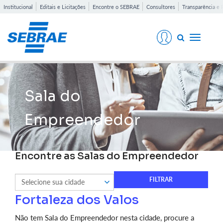
Institucional
Editais e Licitações
Encontre o SEBRAE
Consultores
Transparência e 
Toggle
navigati
Sala do
Empreendedor
Encontre as Salas do Empreendedor
Fortaleza dos Valos
Não tem Sala do Empreendedor nesta cidade, procure a