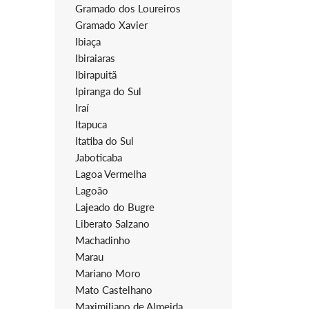
Gramado dos Loureiros
Gramado Xavier
Ibiaça
Ibiraiaras
Ibirapuitã
Ipiranga do Sul
Iraí
Itapuca
Itatiba do Sul
Jaboticaba
Lagoa Vermelha
Lagoão
Lajeado do Bugre
Liberato Salzano
Machadinho
Marau
Mariano Moro
Mato Castelhano
Maximiliano de Almeida