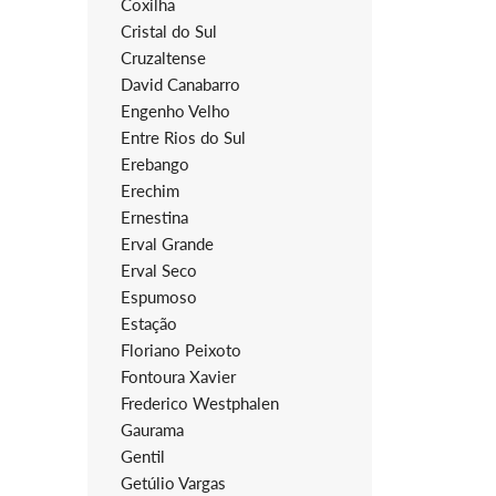
Coxilha
Cristal do Sul
Cruzaltense
David Canabarro
Engenho Velho
Entre Rios do Sul
Erebango
Erechim
Ernestina
Erval Grande
Erval Seco
Espumoso
Estação
Floriano Peixoto
Fontoura Xavier
Frederico Westphalen
Gaurama
Gentil
Getúlio Vargas