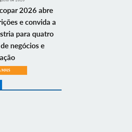
copar 2026 abre
rições e convida a
stria para quatro
 de negócios e
vação
A MAIS