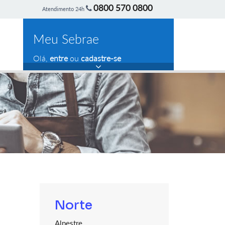
0800 570 0800
Atendimento 24h
Meu Sebrae
Olá,
entre
ou
cadastre-se
Norte
Alpestre