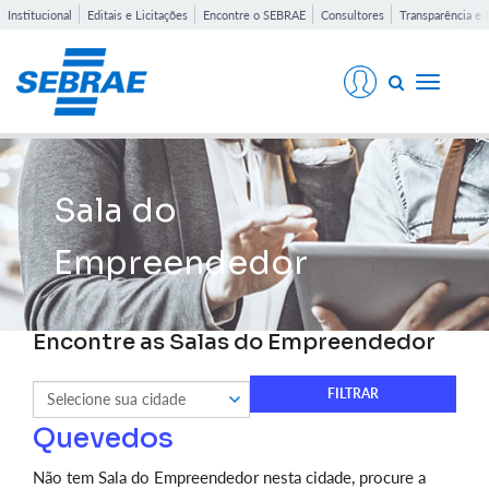
Institucional
Editais e Licitações
Encontre o SEBRAE
Consultores
Transparência e 
Toggle
navigati
Sala do
Empreendedor
Encontre as Salas do Empreendedor
Quevedos
Não tem Sala do Empreendedor nesta cidade, procure a