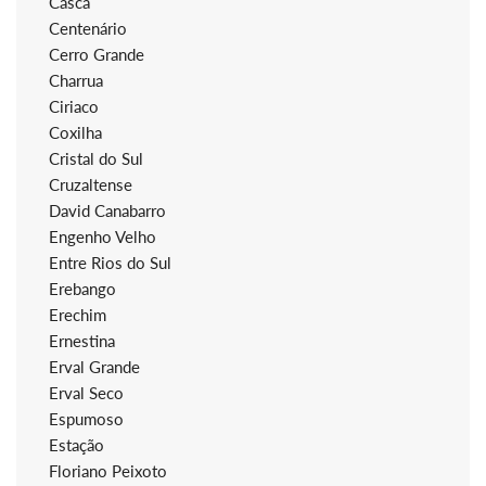
Casca
Centenário
Cerro Grande
Charrua
Ciriaco
Coxilha
Cristal do Sul
Cruzaltense
David Canabarro
Engenho Velho
Entre Rios do Sul
Erebango
Erechim
Ernestina
Erval Grande
Erval Seco
Espumoso
Estação
Floriano Peixoto