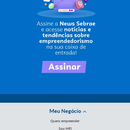
Meu Negócio
Quero empreender
Sou MEI