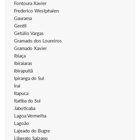
Fontoura Xavier
Frederico Westphalen
Gaurama
Gentil
Getúlio Vargas
Gramado dos Loureiros
Gramado Xavier
Ibiaça
Ibiraiaras
Ibirapuitã
Ipiranga do Sul
Iraí
Itapuca
Itatiba do Sul
Jaboticaba
Lagoa Vermelha
Lagoão
Lajeado do Bugre
Liberato Salzano