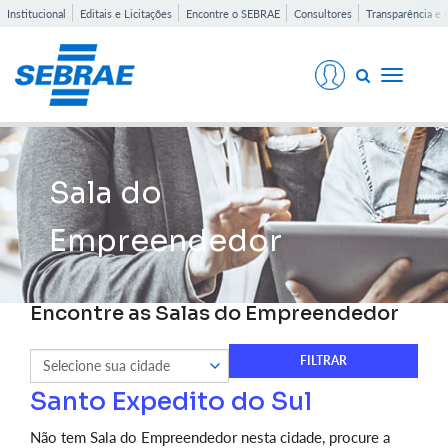
Institucional
Editais e Licitações
Encontre o SEBRAE
Consultores
Transparência e 
Toggle
navigati
Sala do
Empreendedor
Encontre as Salas do Empreendedor
Santo Expedito do Sul
Não tem Sala do Empreendedor nesta cidade, procure a