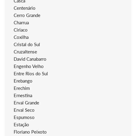
Casca
Centenário
Cerro Grande
Charrua
Ciriaco
Coxilha
Cristal do Sul
Cruzaltense
David Canabarro
Engenho Velho
Entre Rios do Sul
Erebango
Erechim
Ernestina
Erval Grande
Erval Seco
Espumoso
Estação
Floriano Peixoto