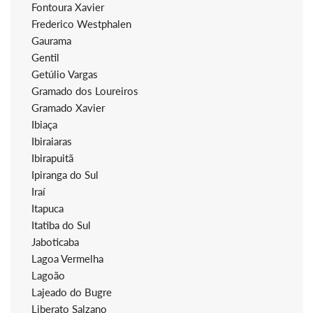
Fontoura Xavier
Frederico Westphalen
Gaurama
Gentil
Getúlio Vargas
Gramado dos Loureiros
Gramado Xavier
Ibiaça
Ibiraiaras
Ibirapuitã
Ipiranga do Sul
Iraí
Itapuca
Itatiba do Sul
Jaboticaba
Lagoa Vermelha
Lagoão
Lajeado do Bugre
Liberato Salzano