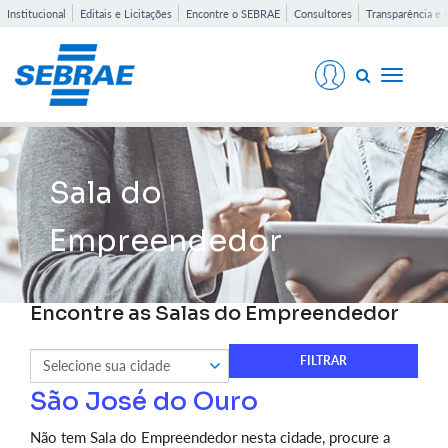
Institucional
Editais e Licitações
Encontre o SEBRAE
Consultores
Transparência e 
Toggle
navigati
Sala do
Empreendedor
Encontre as Salas do Empreendedor
São José do Ouro
Não tem Sala do Empreendedor nesta cidade, procure a