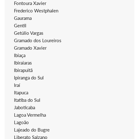
Fontoura Xavier
Frederico Westphalen
Gaurama
Gentil
Getúlio Vargas
Gramado dos Loureiros
Gramado Xavier
Ibiaça
Ibiraiaras
Ibirapuitã
Ipiranga do Sul
Iraí
Itapuca
Itatiba do Sul
Jaboticaba
Lagoa Vermelha
Lagoão
Lajeado do Bugre
Liberato Salzano