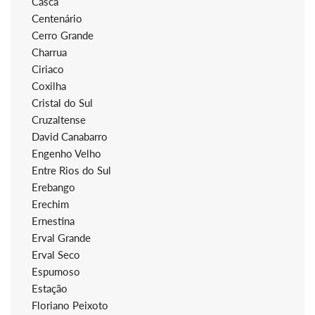
Casca
Centenário
Cerro Grande
Charrua
Ciriaco
Coxilha
Cristal do Sul
Cruzaltense
David Canabarro
Engenho Velho
Entre Rios do Sul
Erebango
Erechim
Ernestina
Erval Grande
Erval Seco
Espumoso
Estação
Floriano Peixoto