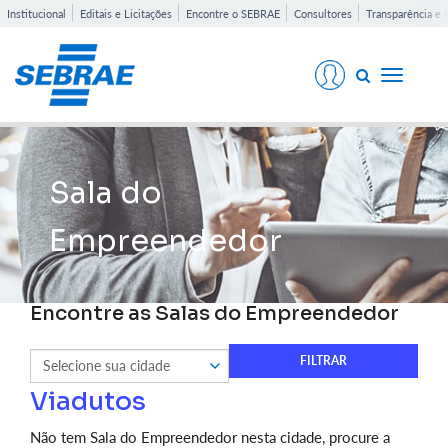
Institucional
Editais e Licitações
Encontre o SEBRAE
Consultores
Transparência e 
Toggle
navigati
Sala do
Empreendedor
Encontre as Salas do Empreendedor
Viadutos
Não tem Sala do Empreendedor nesta cidade, procure a