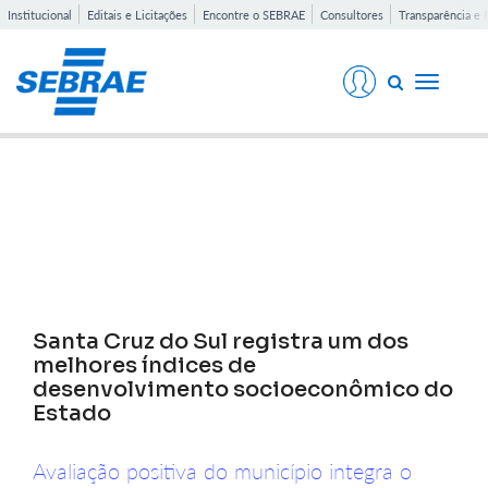
Institucional
Editais e Licitações
Encontre o SEBRAE
Consultores
Transparência e 
Toggle
navigati
Notícias
Santa Cruz do Sul registra um dos
melhores índices de
desenvolvimento socioeconômico do
Estado
Avaliação positiva do município integra o