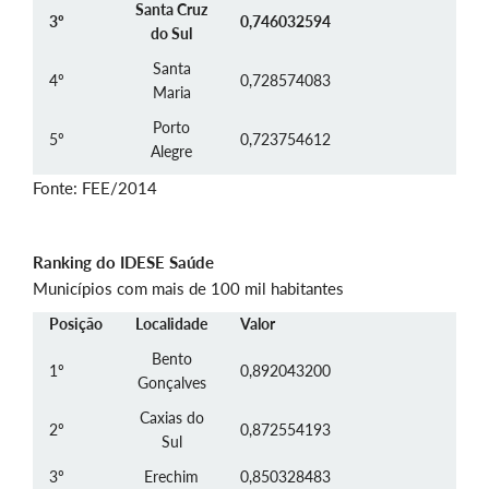
Santa Cruz
3º
0,746032594
do Sul
Santa
4º
0,728574083
Maria
Porto
5º
0,723754612
Alegre
Fonte: FEE/2014
Ranking do IDESE Saúde
Municípios com mais de 100 mil habitantes
Posição
Localidade
Valor
Bento
1º
0,892043200
Gonçalves
Caxias do
2º
0,872554193
Sul
3º
Erechim
0,850328483