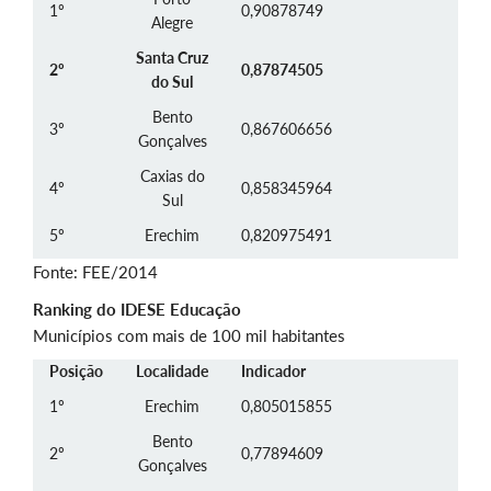
1º
0,90878749
Alegre
Santa Cruz
2º
0,87874505
do Sul
Bento
3º
0,867606656
Gonçalves
Caxias do
4º
0,858345964
Sul
5º
Erechim
0,820975491
Fonte: FEE/2014
Ranking do IDESE Educação
Municípios com mais de 100 mil habitantes
Posição
Localidade
Indicador
1º
Erechim
0,805015855
Bento
2º
0,77894609
Gonçalves