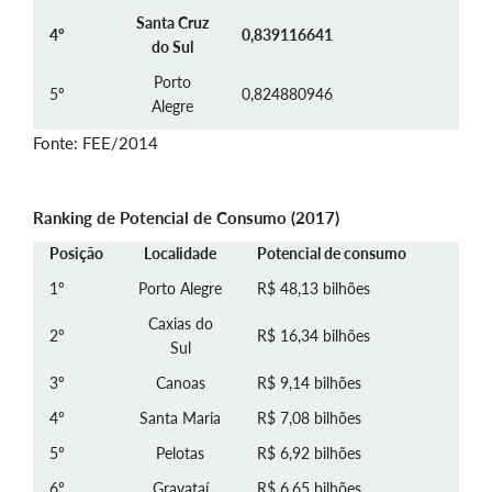
Santa Cruz
4º
0,839116641
do Sul
Porto
5º
0,824880946
Alegre
Fonte: FEE/2014
Ranking de Potencial de Consumo (2017)
Posição
Localidade
Potencial de consumo
1º
Porto Alegre
R$ 48,13 bilhões
Caxias do
2º
R$ 16,34 bilhões
Sul
3º
Canoas
R$ 9,14 bilhões
4º
Santa Maria
R$ 7,08 bilhões
5º
Pelotas
R$ 6,92 bilhões
6º
Gravataí
R$ 6,65 bilhões