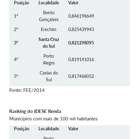
Posição
Localidade
Valor
Bento
1º
0,846198649
Gonçalves
2º
Erechim
0,825439943
Santa Cruz
3º
0,821298095
do Sul
Porto
4º
0,819141016
Alegre
Caxias do
5º
0,817468052
Sul
Fonte: FEE/2014
Ranking do IDESE Renda
Municípios com mais de 100 mil habitantes
Posição
Localidade
Valor
Porto