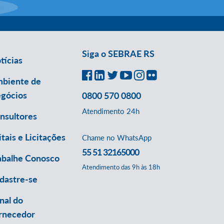
Siga o SEBRAE RS
tícias
biente de
gócios
0800 570 0800
Atendimento 24h
nsultores
itais e Licitações
Chame no WhatsApp
55 51 32165000
abalhe Conosco
Atendimento das 9h às 18h
dastre-se
nal do
rnecedor