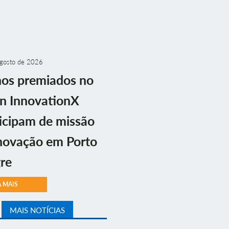
gosto de 2026
nos premiados no
n InnovationX
icipam de missão
novação em Porto
re
A MAIS
MAIS NOTÍCIAS