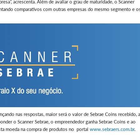
resa”, acrescenta. Além de avaliar o grau de maturidade, o Scanner
entando comparativos com outras empresas do mesmo segmento e o
çando nas respostas, maior será o valor de Sebrae Coins recebido, 
ponder o Scanner Sebrae, o empreendedor ganha Sebrae Coins e ao
 esta moeda na compra de produtos no portal
www.sebraers.com.br
.