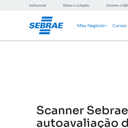
Institucional
Editais e Licitações
Encontre o SE
Meu Negócio
Cursos
Notícias
Scanner Sebrae 
autoavaliação 