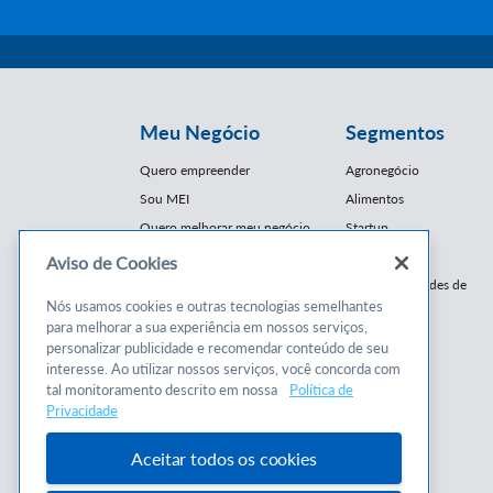
Meu Negócio
Segmentos
Quero empreender
Agronegócio
Sou MEI
Alimentos
Quero melhorar meu negócio
Startup
E-Commerce
Aviso de Cookies
Cursos e
Franquias / Redes de
Cooperação
Nós usamos cookies e outras tecnologias semelhantes
Conteúdos
para melhorar a sua experiência em nossos serviços,
Moda
personalizar publicidade e recomendar conteúdo de seu
Cursos
Moveleiro
interesse. Ao utilizar nossos serviços, você concorda com
Consultorias
Saúde
tal monitoramento descrito em nossa
Política de
Programas
Privacidade
Turismo
Mercopar
Aceitar todos os cookies