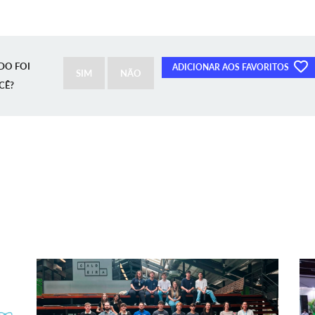
DO FOI
ADICIONAR AOS FAVORITOS
SIM
NÃO
CÊ?