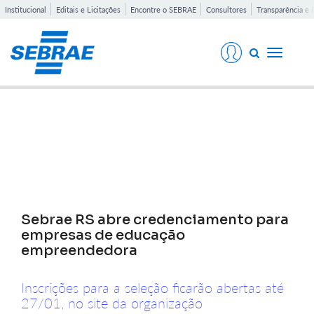
Institucional
Editais e Licitações
Encontre o SEBRAE
Consultores
Transparência e 
Toggle
navigati
Notícias
Sebrae RS abre credenciamento para
empresas de educação
empreendedora
Inscrições para a seleção ficarão abertas até
27/01, no site da organização