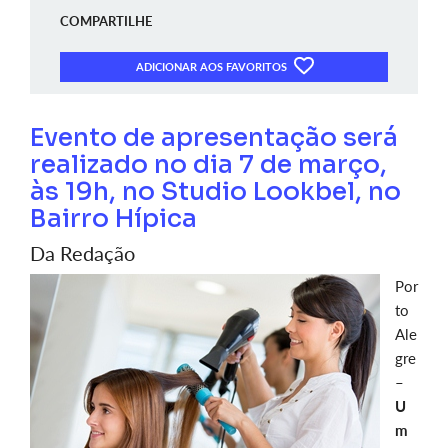
COMPARTILHE
ADICIONAR AOS FAVORITOS
Evento de apresentação será
realizado no dia 7 de março,
às 19h, no Studio Lookbel, no
Bairro Hípica
Da Redação
Por
to
Ale
gre
–
U
m