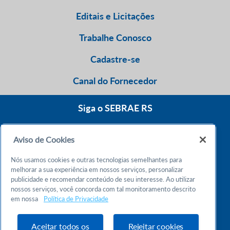
Editais e Licitações
Trabalhe Conosco
Cadastre-se
Canal do Fornecedor
Siga o SEBRAE RS
Aviso de Cookies
0800 570 0800
Nós usamos cookies e outras tecnologias semelhantes para
Atendimento 24h
melhorar a sua experiência em nossos serviços, personalizar
publicidade e recomendar conteúdo de seu interesse. Ao utilizar
nossos serviços, você concorda com tal monitoramento descrito
Chame no WhatsApp
em nossa
Política de Privacidade
55 51 32165000
Atendimento das 9h às 18h
Aceitar todos os
Rejeitar cookies