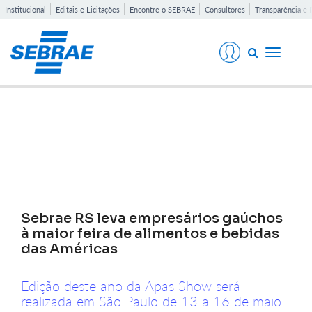
Institucional
Editais e Licitações
Encontre o SEBRAE
Consultores
Transparência e 
Toggle
navigati
Notícias
Sebrae RS leva empresários gaúchos
à maior feira de alimentos e bebidas
das Américas
Edição deste ano da Apas Show será
realizada em São Paulo de 13 a 16 de maio