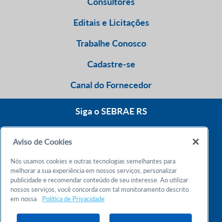
Consultores
Editais e Licitações
Trabalhe Conosco
Cadastre-se
Canal do Fornecedor
Siga o SEBRAE RS
Aviso de Cookies
0800 570 0800
Nós usamos cookies e outras tecnologias semelhantes para
Atendimento 24h
melhorar a sua experiência em nossos serviços, personalizar
publicidade e recomendar conteúdo de seu interesse. Ao utilizar
nossos serviços, você concorda com tal monitoramento descrito
Chame no WhatsApp
em nossa
Política de Privacidade
55 51 32165000