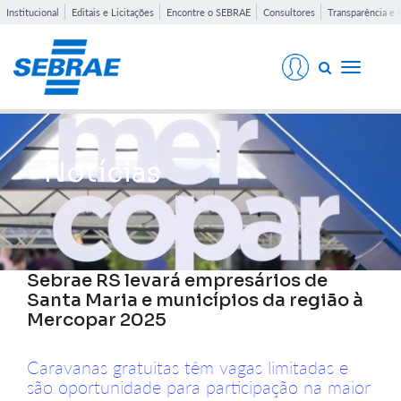
Institucional
Editais e Licitações
Encontre o SEBRAE
Consultores
Transparência e 
Toggle
navigati
Notícias
Sebrae RS levará empresários de
Santa Maria e municípios da região à
Mercopar 2025
Caravanas gratuitas têm vagas limitadas e
são oportunidade para participação na maior