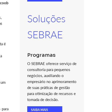
icoob
Soluções
,
as
SEBRAE
ta é
Programas
 a
O SEBRAE oferece serviço de
consultoria para pequenos
negócios, auxiliando o
s
empresário no aprimoramento
é um
de suas práticas de gestão
para otimização de recursos e
tomada de decisão.
 para
SAIBA MAIS