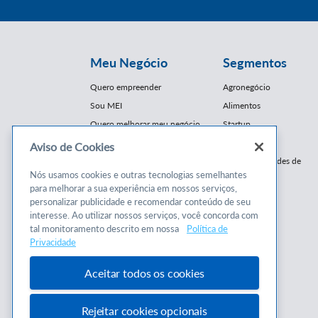
Meu Negócio
Segmentos
Quero empreender
Agronegócio
Sou MEI
Alimentos
Quero melhorar meu negócio
Startup
E-Commerce
Aviso de Cookies
Cursos e
Franquias / Redes de
Cooperação
Nós usamos cookies e outras tecnologias semelhantes
Conteúdos
para melhorar a sua experiência em nossos serviços,
Moda
personalizar publicidade e recomendar conteúdo de seu
Cursos
Moveleiro
interesse. Ao utilizar nossos serviços, você concorda com
Consultorias
Saúde
tal monitoramento descrito em nossa
Política de
Programas
Privacidade
Turismo
Mercopar
Aceitar todos os cookies
Rejeitar cookies opcionais