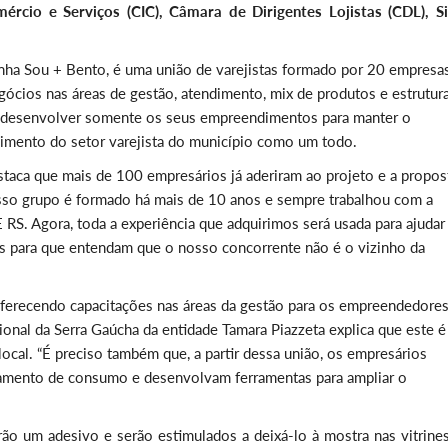
omércio e Serviços (CIC), Câmara de Dirigentes Lojistas (CDL), S
nha Sou + Bento, é uma união de varejistas formado por 20 empresas
cios nas áreas de gestão, atendimento, mix de produtos e estrutur
ta desenvolver somente os seus empreendimentos para manter o
imento do setor varejista do município como um todo.
taca que mais de 100 empresários já aderiram ao projeto e a propos
osso grupo é formado há mais de 10 anos e sempre trabalhou com a
RS. Agora, toda a experiência que adquirimos será usada para ajudar
os para que entendam que o nosso concorrente não é o vizinho da
ferecendo capacitações nas áreas da gestão para os empreendedore
ional da Serra Gaúcha da entidade Tamara Piazzeta explica que este 
local. “É preciso também que, a partir dessa união, os empresários
mento de consumo e desenvolvam ferramentas para ampliar o
rão um adesivo e serão estimulados a deixá-lo à mostra nas vitrines