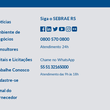
Siga o SEBRAE RS
tícias
biente de
gócios
0800 570 0800
Atendimento 24h
nsultores
itais e Licitações
Chame no WhatsApp
55 51 32165000
abalhe Conosco
Atendimento das 9h às 18h
dastre-se
nal do
rnecedor