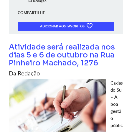
Da Redação
COMPARTILHE
ADICIONAR AOS FAVORITOS
Atividade será realizada nos
dias 5 e 6 de outubro na Rua
Pinheiro Machado, 1276
Da Redação
Caxias
do Sul
–
A
boa
gestã
o
públic