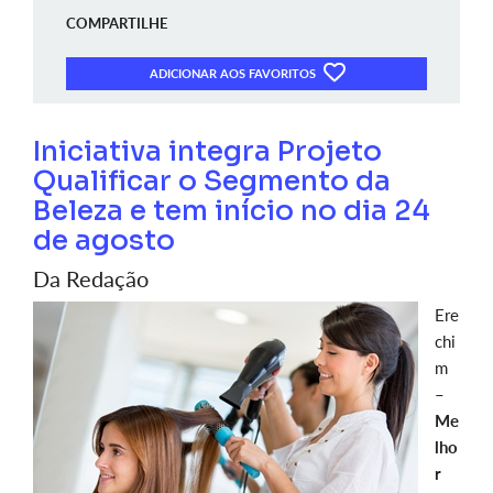
COMPARTILHE
ADICIONAR AOS FAVORITOS
Iniciativa integra Projeto
Qualificar o Segmento da
Beleza e tem início no dia 24
de agosto
Da Redação
Ere
chi
m
–
Me
lho
r