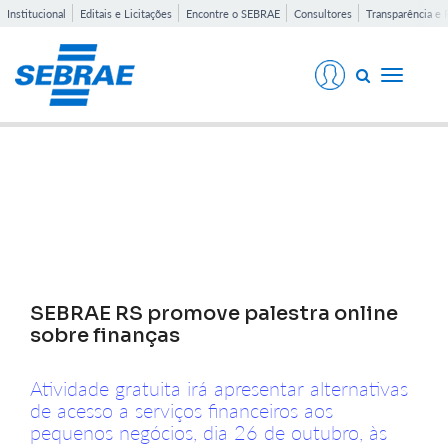
Institucional
Editais e Licitações
Encontre o SEBRAE
Consultores
Transparência e 
Toggle
navigati
Notícias
SEBRAE RS promove palestra online
sobre finanças
Atividade gratuita irá apresentar alternativas
de acesso a serviços financeiros aos
pequenos negócios, dia 26 de outubro, às