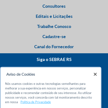
Consultores
Editais e Licitações
Trabalhe Conosco
Cadastre-se
Canal do Fornecedor
Siga o SEBRAE RS
Aviso de Cookies
0800 570 0800
Nós usamos cookies e outras tecnologias semelhantes para
Atendimento 24h
melhorar a sua experiência em nossos serviços, personalizar
publicidade e recomendar conteúdo de seu interesse. Ao utilizar
nossos serviços, você concorda com tal monitoramento descrito
Chame no WhatsApp
em nossa
Política de Privacidade
55 51 32165000