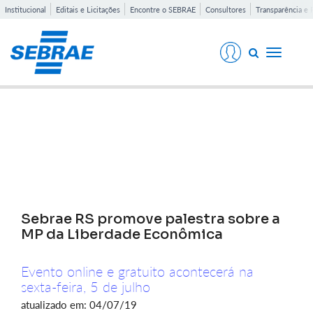
Institucional
Editais e Licitações
Encontre o SEBRAE
Consultores
Transparência e 
Toggle
navigati
Notícias
Sebrae RS promove palestra sobre a
MP da Liberdade Econômica
Evento online e gratuito acontecerá na
sexta-feira, 5 de julho
atualizado em: 04/07/19