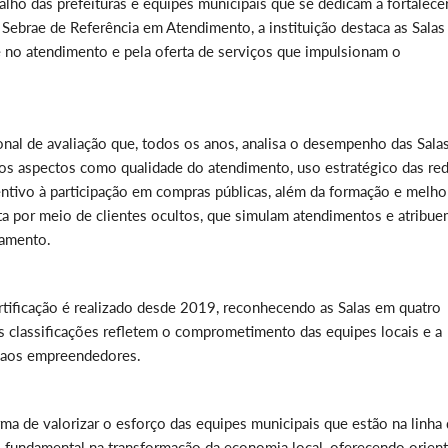
alho das prefeituras e equipes municipais que se dedicam a fortalece
ebrae de Referência em Atendimento, a instituição destaca as Salas
no atendimento e pela oferta de serviços que impulsionam o
onal de avaliação que, todos os anos, analisa o desempenho das Sala
os aspectos como qualidade do atendimento, uso estratégico das re
centivo à participação em compras públicas, além da formação e melho
ita por meio de clientes ocultos, que simulam atendimentos e atribu
lamento.
rtificação é realizado desde 2019, reconhecendo as Salas em quatro
as classificações refletem o comprometimento das equipes locais e a
e aos empreendedores.
a de valorizar o esforço das equipes municipais que estão na linha
 fundamental na transformação da economia local, oferecendo orien