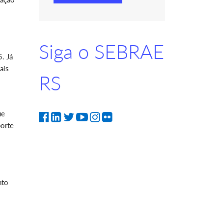
Siga o SEBRAE
. Já
ais
RS
ue
orte
nto