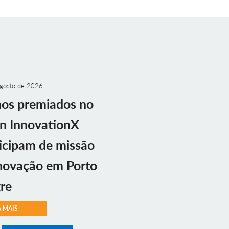
gosto de 2026
nos premiados no
n InnovationX
icipam de missão
novação em Porto
re
A MAIS