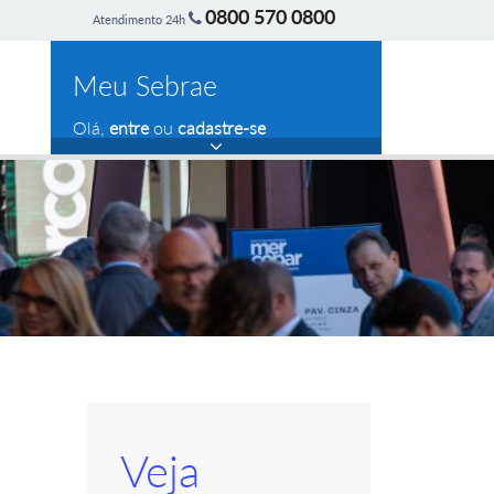
0800 570 0800
Atendimento 24h
Meu Sebrae
Olá,
entre
ou
cadastre-se
Veja