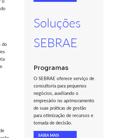
r o
 do
Soluções
SEBRAE
s do
des
ria
em
Programas
O SEBRAE oferece serviço de
consultoria para pequenos
negócios, auxiliando o
empresário no aprimoramento
de suas práticas de gestão
para otimização de recursos e
tomada de decisão.
 de
SAIBA MAIS
tação