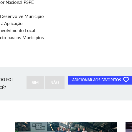
dor Nacional PSPE
 Desenvolve Município
 à Aplicação
nvolvimento Local
cto para os Municípios
DO FOI
ADICIONAR AOS FAVORITOS
SIM
NÃO
CÊ?