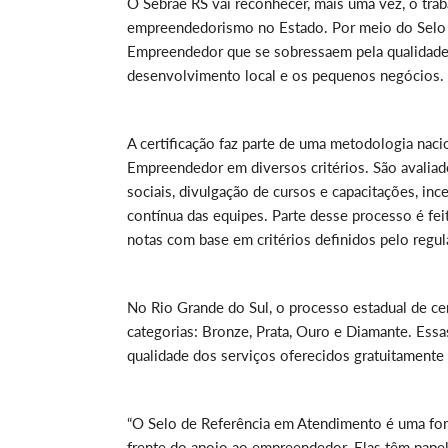
O Sebrae RS vai reconhecer, mais uma vez, o trab
empreendedorismo no Estado. Por meio do Selo S
Empreendedor que se sobressaem pela qualidade 
desenvolvimento local e os pequenos negócios.
A certificação faz parte de uma metodologia naci
Empreendedor em diversos critérios. São avaliad
sociais, divulgação de cursos e capacitações, in
contínua das equipes. Parte desse processo é fe
notas com base em critérios definidos pelo regu
No Rio Grande do Sul, o processo estadual de ce
categorias: Bronze, Prata, Ouro e Diamante. Ess
qualidade dos serviços oferecidos gratuitament
“O Selo de Referência em Atendimento é uma form
frente do apoio ao empreendedor. Elas têm papel