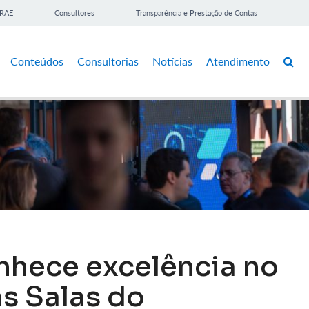
BRAE
Consultores
Transparência e Prestação de Contas
Conteúdos
Consultorias
Notícias
Atendimento
nhece excelência no
s Salas do