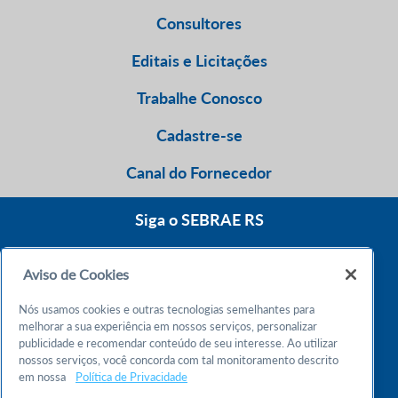
Consultores
Editais e Licitações
Trabalhe Conosco
Cadastre-se
Canal do Fornecedor
Siga o SEBRAE RS
Aviso de Cookies
0800 570 0800
Nós usamos cookies e outras tecnologias semelhantes para
Atendimento 24h
melhorar a sua experiência em nossos serviços, personalizar
publicidade e recomendar conteúdo de seu interesse. Ao utilizar
nossos serviços, você concorda com tal monitoramento descrito
Chame no WhatsApp
em nossa
Política de Privacidade
55 51 32165000