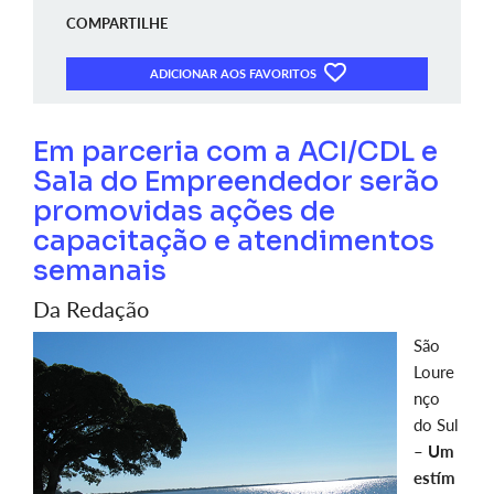
COMPARTILHE
ADICIONAR AOS FAVORITOS
Em parceria com a ACI/CDL e
Sala do Empreendedor serão
promovidas ações de
capacitação e atendimentos
semanais
Da Redação
São
Loure
nço
do Sul
–
Um
estím