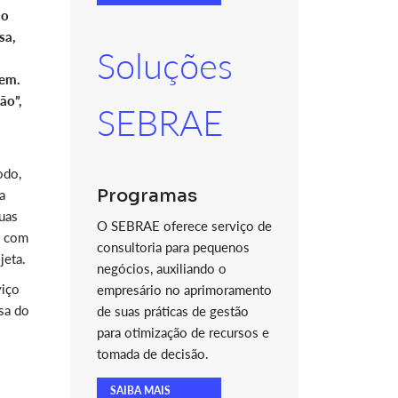
do
sa,
Soluções
gem.
ão”,
SEBRAE
odo,
Programas
a
uas
O SEBRAE oferece serviço de
, com
consultoria para pequenos
jeta.
negócios, auxiliando o
viço
empresário no aprimoramento
sa do
de suas práticas de gestão
para otimização de recursos e
tomada de decisão.
SAIBA MAIS