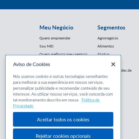
Meu Negócio
Segmentos
Quero empreender
Agronegócio
Sou MEI
Alimentos
Quero melhorar meu negócio
Startup
E-Commerce
Aviso de Cookies
Cursos e
Franquias / Redes de
Cooperação
Nós usamos cookies e outras tecnologias semelhantes
Conteúdos
para melhorar a sua experiência em nossos serviços,
Moda
personalizar publicidade e recomendar conteúdo de seu
Cursos
Moveleiro
interesse. Ao utilizar nossos serviços, você concorda com
Consultorias
Saúde
tal monitoramento descrito em nossa
Política de
Programas
Privacidade
Turismo
Mercopar
Aceitar todos os cookies
Rejeitar cookies opcionais