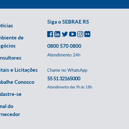
Siga o SEBRAE RS
tícias
biente de
gócios
0800 570 0800
Atendimento 24h
nsultores
itais e Licitações
Chame no WhatsApp
55 51 32165000
abalhe Conosco
Atendimento das 9h às 18h
dastre-se
nal do
rnecedor