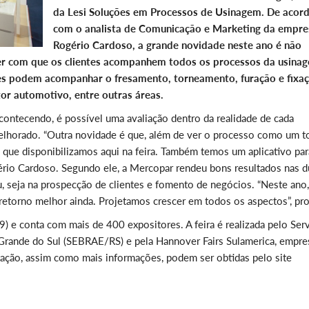
da Lesi Soluções em Processos de Usinagem. De acor
com o analista de Comunicação e Marketing da empre
Rogério Cardoso, a grande novidade neste ano é não
r com que os clientes acompanhem todos os processos da usina
s podem acompanhar o fresamento, torneamento, furação e fixaç
or automotivo, entre outras áreas.
ontecendo, é possível uma avaliação dentro da realidade de cada
melhorado. “Outra novidade é que, além de ver o processo como um t
 que disponibilizamos aqui na feira. Também temos um aplicativo par
gério Cardoso. Segundo ele, a Mercopar rendeu bons resultados nas d
u, seja na prospecção de clientes e fomento de negócios. “Neste ano
retorno melhor ainda. Projetamos crescer em todos os aspectos”, pro
9) e conta com mais de 400 expositores. A feira é realizada pelo Ser
rande do Sul (SEBRAE/RS) e pela Hannover Fairs Sulamerica, empre
ação, assim como mais informações, podem ser obtidas pelo site