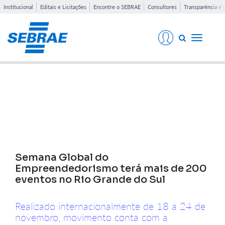
Institucional
Editais e Licitações
Encontre o SEBRAE
Consultores
Transparência e 
Toggle
navigati
Notícias
Semana Global do
Empreendedorismo terá mais de 200
eventos no Rio Grande do Sul
Realizado internacionalmente de 18 a 24 de
novembro, movimento conta com a