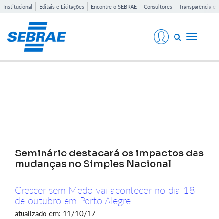
Institucional
Editais e Licitações
Encontre o SEBRAE
Consultores
Transparência e 
Toggle
navigati
Notícias
Seminário destacará os impactos das
mudanças no Simples Nacional
Crescer sem Medo vai acontecer no dia 18
de outubro em Porto Alegre
atualizado em: 11/10/17