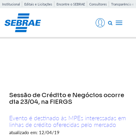
Institucional
Editais e Licitações
Encontre o SEBRAE
Consultores
Transparência e 
Toggle
navigati
Notícias
Sessão de Crédito e Negócios ocorre
dia 23/04, na FIERGS
Evento é destinado às MPEs interessadas em
linhas de crédito oferecidas pelo mercado
atualizado em: 12/04/19