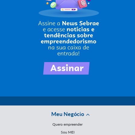
Meu Negócio
Quero empreender
Sou MEI